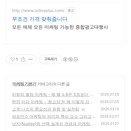
http://www.onliveplus.com/
광고
무조건 가격 맞춰줍니다
모든 매체 모든 마케팅 가능한 종합광고대행사
1
구독하기
'
마케팅 기본기
' 카테고리의 다른 글
리뷰와 별점 마케팅 - 왜 별 4.8은 5점보다 설
2025.07.05
득력 있을까?
한정·마감 마케팅 - ‘희소성’은 왜 이렇게 강력
(3)
2025.07.03
할까?
고객 니즈의 중요성과 유형 및 실전팁
(1)
2025.02.13
(0)
퍼포먼스 마케팅의 의미와 핵심 요소 그리고
2025.02.07
활용 방법
넛지(Nudge)와 선택 설계의 개념과 마케팅 활
(1)
2025.01.07
용
(0)