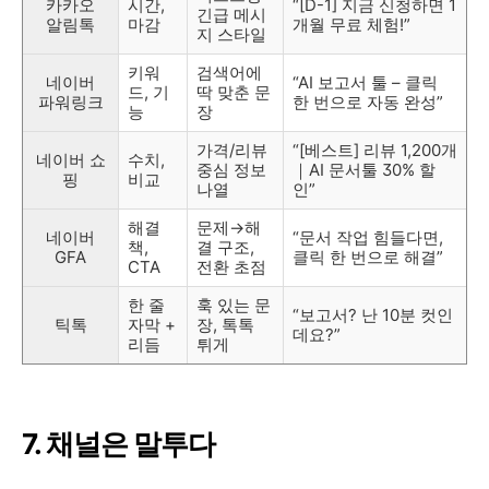
카카오
시간,
“[D-1] 지금 신청하면 1
긴급 메시
알림톡
마감
개월 무료 체험!”
지 스타일
키워
검색어에
네이버
“AI 보고서 툴 – 클릭
드, 기
딱 맞춘 문
파워링크
한 번으로 자동 완성”
능
장
가격/리뷰
“[베스트] 리뷰 1,200개
네이버 쇼
수치,
중심 정보
｜AI 문서툴 30% 할
핑
비교
나열
인”
해결
문제→해
네이버
“문서 작업 힘들다면,
책,
결 구조,
GFA
클릭 한 번으로 해결”
CTA
전환 초점
한 줄
훅 있는 문
“보고서? 난 10분 컷인
틱톡
자막 +
장, 톡톡
데요?”
리듬
튀게
7. 채널은 말투다