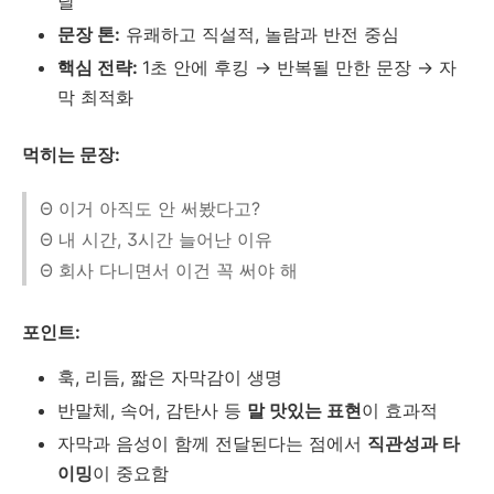
달
문장 톤:
유쾌하고 직설적, 놀람과 반전 중심
핵심 전략:
1초 안에 후킹 → 반복될 만한 문장 → 자
막 최적화
먹히는 문장:
Θ 이거 아직도 안 써봤다고?
Θ 내 시간, 3시간 늘어난 이유
Θ 회사 다니면서 이건 꼭 써야 해
포인트:
훅, 리듬, 짧은 자막감이 생명
반말체, 속어, 감탄사 등
말 맛있는 표현
이 효과적
자막과 음성이 함께 전달된다는 점에서
직관성과 타
이밍
이 중요함