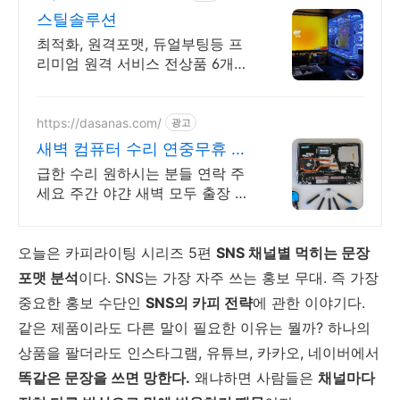
스틸솔루션
최적화, 원격포맷, 듀얼부팅등 프
리미엄 원격 서비스 전상품 6개월
무상A/S 포함
https://dasanas.com/
광고
새벽 컴퓨터 수리 연중무휴 수
리기사 바로 연결
급한 수리 원하시는 분들 연락 주
세요 주간 야갼 새벽 모두 출장 및
센터 방문 가능합니다.늘 열려있는
다산AS 입니다.
오늘은 카피라이팅 시리즈 5편
SNS 채널별 먹히는 문장
포맷 분석
이다. SNS는 가장 자주 쓰는 홍보 무대. 즉 가장
중요한 홍보 수단인
SNS의 카피 전략
에 관한 이야기다.
같은 제품이라도 다른 말이 필요한 이유는 뭘까? 하나의
상품을 팔더라도 인스타그램, 유튜브, 카카오, 네이버에서
똑같은 문장을 쓰면 망한다.
왜냐하면 사람들은
채널마다