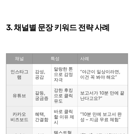
3. 채널별 문장 키워드 전략 사례
채널
특성
사례
말랑한 톤
인스타그
감성,
“야근이 일상이라면,
으로 감정
램
공감
이건 꼭 봐야 해요”
자극
강한 후킹
갈등,
보고서가 10분 만에 끝
유튜브
으로 클릭
궁금증
난다고요?”
유도
바로 클릭
카카오
혜택,
“10분 만에 보고서 완
할 이유 제
비즈보드
간결함
성 – 지금 무료 체험”
시
텍스트형