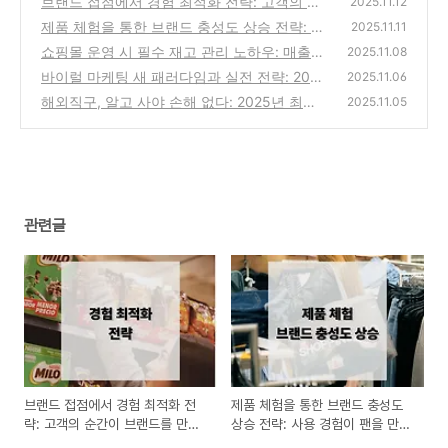
브랜드 접점에서 경험 최적화 전략: 고객의 순
2025.11.12
간이 브랜드를 만든다
제품 체험을 통한 브랜드 충성도 상승 전략: 사
(0)
2025.11.11
용 경험이 팬을 만든다
쇼핑몰 운영 시 필수 재고 관리 노하우: 매출과
(0)
2025.11.08
직결되는 스마트 운영 전략
바이럴 마케팅 새 패러다임과 실전 전략: 2025
(1)
2025.11.06
년 브랜드 확산의 법칙
해외직구, 알고 사야 손해 없다: 2025년 최신
(0)
2025.11.05
이커머스 법규와 주의사항
(2)
관련글
브랜드 접점에서 경험 최적화 전
제품 체험을 통한 브랜드 충성도
략: 고객의 순간이 브랜드를 만든
상승 전략: 사용 경험이 팬을 만든
다
다