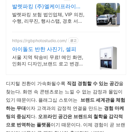
발렛파킹 (주)엘케이프라이빗
카카오톡 상담 환영
발렛파킹 보험 법인업체, VIP 의전,
수행, 리무진, 행사스탭, 경호 서비
스제공 행사, 발렛파킹 보험처리가
능 법인업체, 책임감 있는 업체선
정
https://rgbphotostudio.com/
광고
아이돌도 반한 사진기, 셀피
서울 지역 탁송비 무료! 메인 화면,
인화지 디자인,브랜드 로고 변경
무제한 가능
디지털 전환이 가속화될수록
직접 경험할 수 있는 공간
을
찾는다. 화면 속 콘텐츠로는 느낄 수 없는 감정과 몰입이
있기 때문이다. 플래그십 스토어는
브랜드 세계관을 체험
하는 무대
이자 고객과의 감정적 연결을 만드는
경험 마케
팅의 중심지
다.
오프라인 공간은 브랜드의 철학을 감각적
으로 번역하는 플랫폼
이기 때문이다. 이제 경험이 곧 브랜